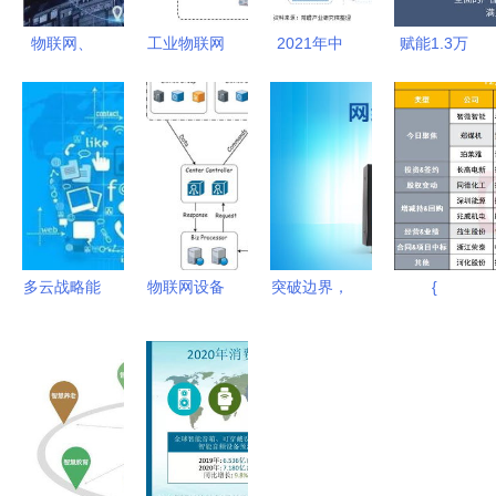
物联网、
工业物联网
2021年中
赋能1.3万
5G与区块
能耗在线监
国物联网行
物联网客
链 编织未
测系统 赋
业产业链现
户，高通7
来智能社会
能绿色制
状与区域格
款新品开启
的新画卷
造，重塑能
局 广东与
细分市场新
效管理新范
北京引领技
格局
式
术创新生态
多云战略能
物联网设备
突破边界，
{
否助英特尔
网关技术架
智连未来
坐稳云生态
构设计与服
有人物联网
盟主之位？
务实践
发布物联网
楼控与网关
新品