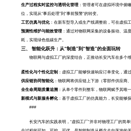
生产过程实时监控与透明化管理
：管理者可在虚拟环境中俯
位，实现从“事后处理”到“事前预警”的转变。
工艺仿真与优化
：在新车型导入或生产线调整前，可在虚拟
预测性维护与能效管理
：通过对物联网采集的设备振动、温
耗，实现绿色低碳生产。
三、 智能化跃升：从“制造”到“智造”的全面玩转
物联网与虚拟工厂的深度结合，正推动长安汽车在多个
柔性化与个性化定制
：虚拟工厂能够快速响应订单变化，通
供应链协同智能化
：物联网将供应链上下游（零部件供应商
全生命周期质量追溯
：从单个零件到整车，物联网赋予其唯
新模式与新服务孵化
：基于虚拟工厂的仿真能力，长安能够
###
长安汽车的实践表明，“虚拟工厂”并非对物理工厂的简
全过程的可知、可控、可优，是智能制造从概念走向落地的关