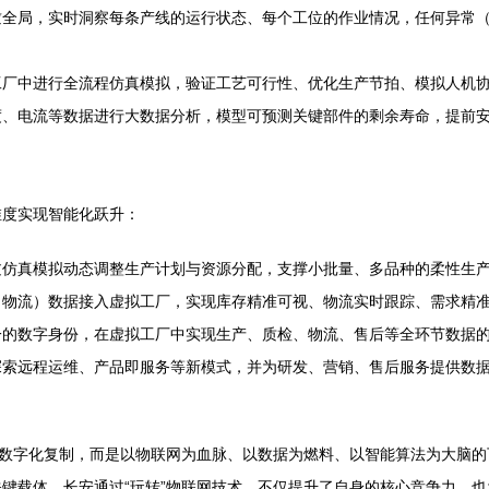
瞰全局，实时洞察每条产线的运行状态、每个工位的作业情况，任何异常
工厂中进行全流程仿真模拟，验证工艺可行性、优化生产节拍、模拟人机
度、电流等数据进行大数据分析，模型可预测关键部件的剩余寿命，提前
维度实现智能化跃升：
过仿真模拟动态调整生产计划与资源分配，支撑小批量、多品种的柔性生
、物流）数据接入虚拟工厂，实现库存精准可视、物流实时跟踪、需求精
一的数字身份，在虚拟工厂中实现生产、质检、物流、售后等全环节数据
探索远程运维、产品即服务等新模式，并为研发、营销、售后服务提供数
单数字化复制，而是以物联网为血脉、以数据为燃料、以智能算法为大脑
键载体。长安通过“玩转”物联网技术，不仅提升了自身的核心竞争力，