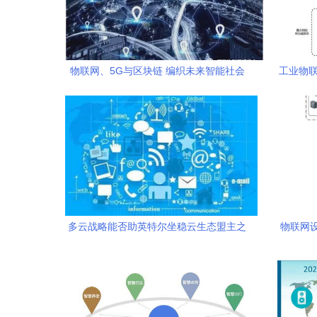
物联网、5G与区块链 编织未来智能社会
工业物联
的新画卷
多云战略能否助英特尔坐稳云生态盟主之
物联网
位？