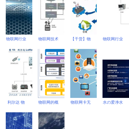
物联网行业
物联网技术
【干货】物
物联网行业
掀起并购狂
前沿 嵌入
联网领域的
资讯与解决
潮 2011
式处理器、
关键布局
方案 赛亿
2015年市
自动驾驶与
国内互联网
科技领跑智
场规模达
机器视觉的
发展视角
能物联新时
310亿美元
协同进化
代
利尔达 物
物联网的概
物联网卡无
水の爱净水
联互通，
念、基本架
人机助力智
以物联网技
LoRa与NB-
构及关键技
慧城市建设
术打造健康
IoT双引擎
术
的应用场景
家居水系统